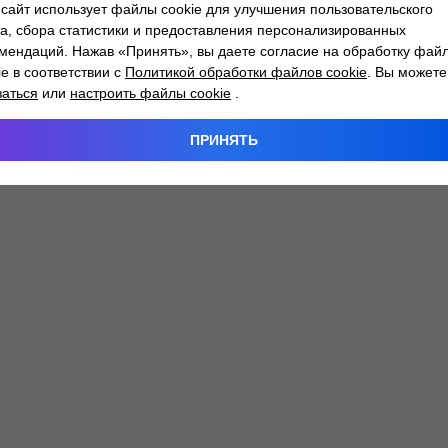
сайт использует файлы cookie для улучшения пользовательского
а, сбора статистики и предоставления персонализированных
мендаций. Нажав «Принять», вы даете согласие на обработку фай
 exception has occurred while loading
atlantm.by
(see the
browser
ie в соответствии с
Политикой обработки файлов cookie
. Вы можете
заться
или
настроить файлы cookie
.
ПРИНЯТЬ