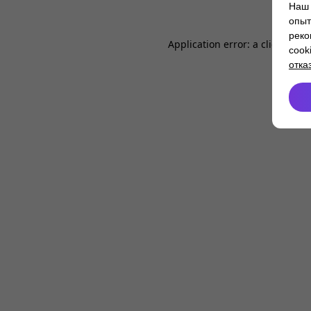
Наш 
опыт
реко
Application error: a
client
-side
cook
отка