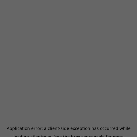
Application error: a
client
-side exception has occurred while
loading
atlantm.by
(see the
browser console
for more