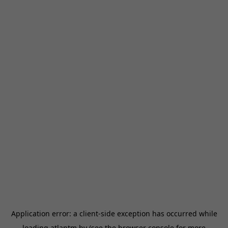
Application error: a
client
-side exception has occurred while
loading
atlantm.by
(see the
browser console
for more