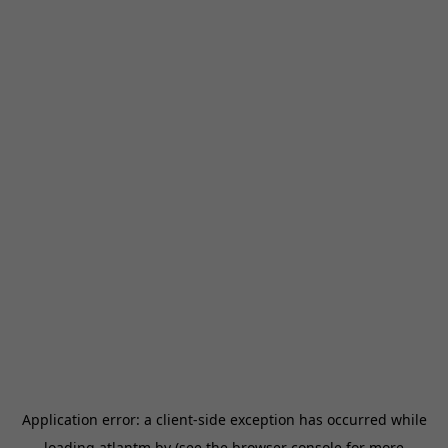
Application error: a
client
-side exception has occurred while
loading
atlantm.by
(see the
browser console
for more