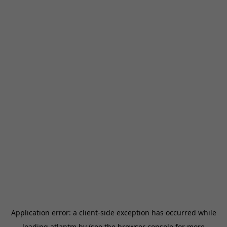
Application error: a
client
-side exception has occurred while
loading
atlantm.by
(see the
browser console
for more