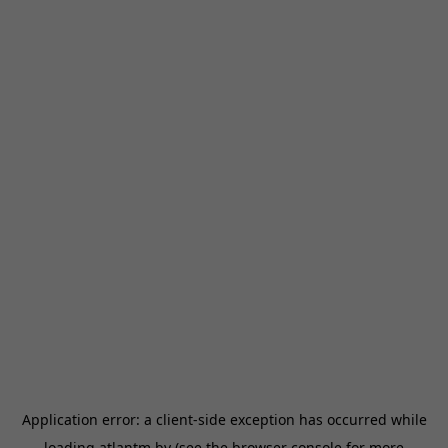
Application error: a
client
-side exception has occurred while
loading
atlantm.by
(see the
browser console
for more