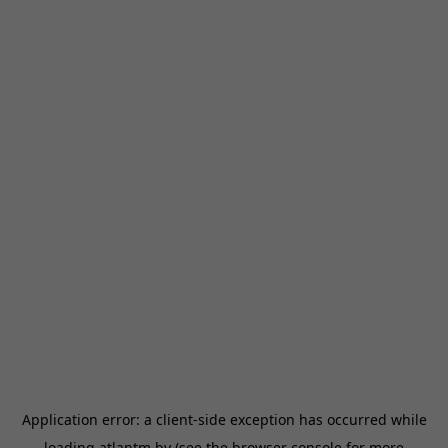
Application error: a
client
-side exception has occurred while
loading
atlantm.by
(see the
browser console
for more