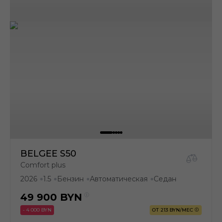
BELGEE S50
Comfort plus
2026
1.5
Бензин
Автоматическая
Седан
●
●
●
●
49 900
BYN
- 4 000 BYN
ОТ 213 BYN/МЕС