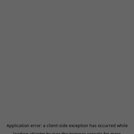
Application error: a
client
-side exception has occurred while
loading
atlantm.by
(see the
browser console
for more