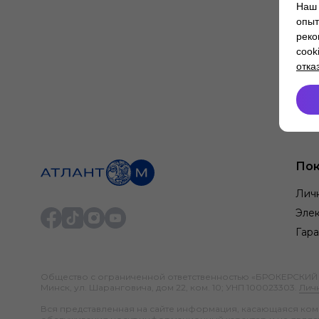
Наш 
опыт
реко
cook
отка
Пок
Лич
Элек
Гара
Общество с ограниченной ответственностью «БРОКЕРСКИЙ ДО
Минск, ул. Шаранговича, дом 22, ком. 10; УНП 100023303.
Лич
Вся представленная на сайте информация, касающаяся компл