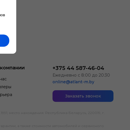
лов
 компании
+375 44 587-46-04
Ежедневно с 8:00 до 20:30
нас
online@atlant-m.by
илеры
рьера
Заказать звонок
; место нахождения: Республика Беларусь, 220019, г.
гарантии, а также стоимости автомобилей и сервисного