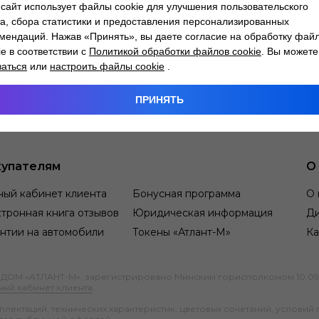
сайт использует файлы cookie для улучшения пользовательского
а, сбора статистики и предоставления персонализированных
мендаций. Нажав «Принять», вы даете согласие на обработку фай
ie в соответствии с
Политикой обработки файлов cookie
. Вы можете
заться
или
настроить файлы cookie
.
ПРИНЯТЬ
упателям
О
ный кабинет клиента
Бонусная программа
О 
тронная книга отзывов
Юридическая информация
Д
нтии на автомобили
Токены «Атлант-М»
Ка
М «АТЛАНТ-М», зарегистрировано Минским горисполкомом 10.09.1991
ный кабинет клиента
.
ектаций, технических характеристик, цветовых сочетаний, условий 