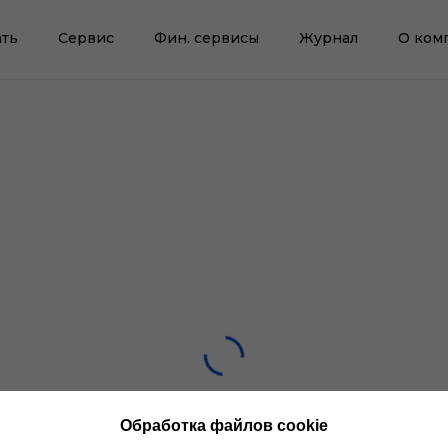
ть
Сервис
Фин. сервисы
Журнал
О ком
Обработка файлов cookie