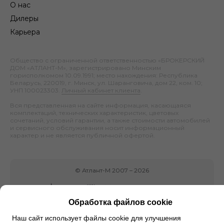
О нас
Дилеры
Карьера
Общество с ограниченной ответственностью «БРОКЕРСКИЙ
ДОМ «АТЛАНТ-М», зарегистрировано Минским
горисполкомом 10.09.1991; место нахождения: Республика
Беларусь, 220019, г. Минск, ул. Шаранговича, дом 22, ком. 10;
УНП 100023303.
Личный кабинет клиента
.
Вся представленная на сайте информация, касающаяся
комплектаций, технических характеристик, цветовых
сочетаний, условий гарантии, а также стоимости автомобилей
и сервисного обслуживания носит информационный
характер и не является публичной офертой.
©
Атлант-М
2007 –
2026
Обработка файлов cookie
Наш сайт использует файлы cookie для улучшения