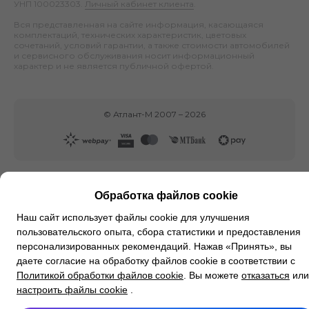
УНП 100023303.
Личный кабинет клиента
.
Вся представленная на сайте информация, касающаяся
комплектаций, технических характеристик, цветовых
сочетаний, условий гарантии, а также стоимости автомобилей
и сервисного обслуживания носит информационный
характер и не является публичной офертой.
©
Атлант-М
2007 –
2026
Обработка файлов cookie
Наш сайт использует файлы cookie для улучшения
пользовательского опыта, сбора статистики и предоставления
персонализированных рекомендаций. Нажав «Принять», вы
даете согласие на обработку файлов cookie в соответствии с
Политикой обработки файлов cookie
. Вы можете
отказаться
или
настроить файлы cookie
.