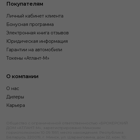
Покупателям
Личный кабинет клиента
Бонусная программа
Электронная книга отзывов
Юридическая информация
Гарантии на автомобили
Токены «Атлант-М»
О компании
О нас
Дилеры
Карьера
Общество с ограниченной ответственностью «БРОКЕРСКИЙ
ДОМ «АТЛАНТ-М», зарегистрировано Минским
горисполкомом 10.09.1991; место нахождения: Республика
Беларусь, 220019, г. Минск, ул. Шаранговича, дом 22, ком. 10;