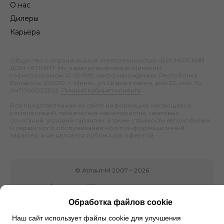
О нас
Дилеры
Карьера
Общество с ограниченной ответственностью «БРОКЕРСКИЙ
ДОМ «АТЛАНТ-М», зарегистрировано Минским
горисполкомом 10.09.1991; место нахождения: Республика
Беларусь, 220019, г. Минск, ул. Шаранговича, дом 22, ком. 10;
УНП 100023303.
Личный кабинет клиента
.
Вся представленная на сайте информация, касающаяся
комплектаций, технических характеристик, цветовых
сочетаний, условий гарантии, а также стоимости автомобилей
и сервисного обслуживания носит информационный
характер и не является публичной офертой.
©
Атлант-М
2007 –
2026
Обработка файлов cookie
Наш сайт использует файлы cookie для улучшения