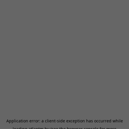
Application error: a
client
-side exception has occurred while
loading
atlantm.by
(see the
browser console
for more