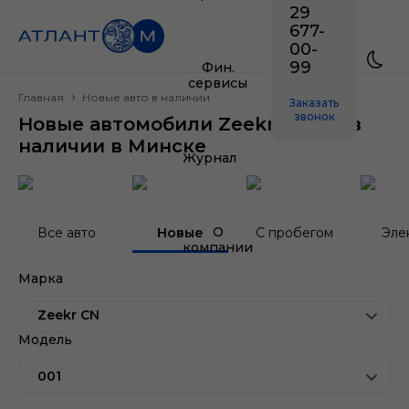
29
677-
00-
99
Фин.
сервисы
Главная
Новые авто в наличии
Заказать
звонок
Новые автомобили Zeekr CN 001 в
наличии в Минске
Журнал
О
Все авто
Новые
С пробегом
Эле
компании
Марка
Zeekr CN
Модель
001