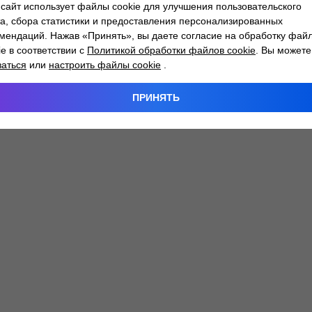
сайт использует файлы cookie для улучшения пользовательского
а, сбора статистики и предоставления персонализированных
мендаций. Нажав «Принять», вы даете согласие на обработку фай
 exception has occurred while loading
atlantm.by
(see the
browser
ie в соответствии с
Политикой обработки файлов cookie
. Вы можете
заться
или
настроить файлы cookie
.
ПРИНЯТЬ