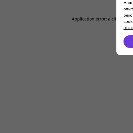
Наш 
опыт
реко
Application error: a
client
-side
cook
отка