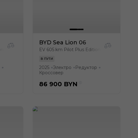
BYD Sea Lion 06
on
EV 605 km Pilot Plus Edition
В ПУТИ
2025
Электро
Редуктор
●
●
●
●
Кроссовер
86 900
BYN