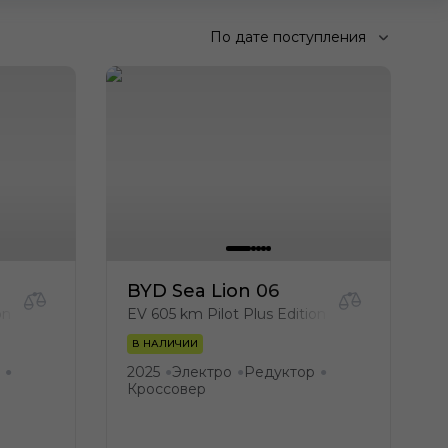
По дате поступления
BYD Sea Lion 06
on
EV 605 km Pilot Plus Edition
В НАЛИЧИИ
2025
Электро
Редуктор
●
●
●
●
Кроссовер