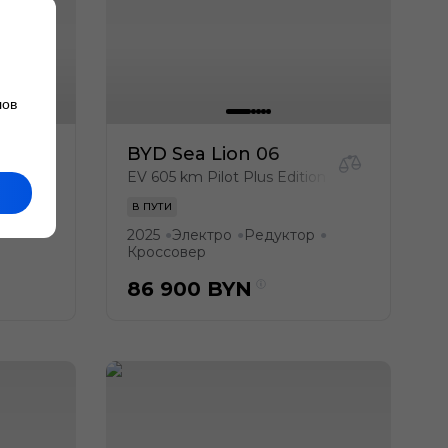
лов
BYD Sea Lion 06
on
EV 605 km Pilot Plus Edition
В ПУТИ
2025
Электро
Редуктор
●
●
●
●
Кроссовер
86 900
BYN