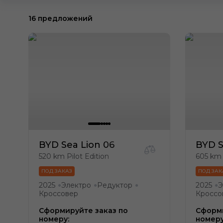
16 предложений
BYD Sea Lion 06
BYD S
520 km Pilot Edition
605 km 
ПОД ЗАКАЗ
ПОД ЗАК
2025
Электро
Редуктор
2025
Э
●
●
●
●
Кроссовер
Кроссо
Сформируйте заказ по
Сформи
номеру:
номеру