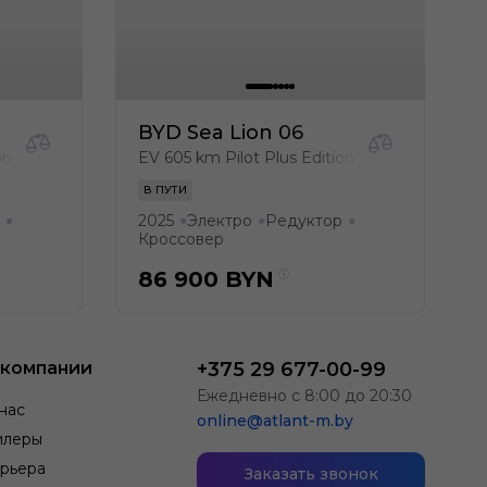
BYD Sea Lion 06
on
EV 605 km Pilot Plus Edition
В ПУТИ
2025
Электро
Редуктор
●
●
●
●
Кроссовер
86 900
BYN
 компании
+375 29 677-00-99
Ежедневно с 8:00 до 20:30
нас
online@atlant-m.by
илеры
рьера
Заказать звонок