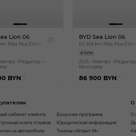
ea Lion 06
BYD Sea Lion 06
km Pilot Plus Edition
EV 605 km Pilot Plus Editi
В ПУТИ
лектро
Редуктор
2025
Электро
Редуктор
●
●
●
●
вер
Кроссовер
00
BYN
86 900
BYN
упателям
О
ный кабинет клиента
Бонусная программа
О 
тронная книга отзывов
Юридическая информация
Д
нтии на автомобили
Токены «Атлант-М»
Ка