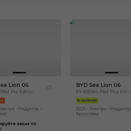
ea Lion 06
BYD Sea Lion 06
Pilot Pro Edition
EV 605 km Pilot Plus Editi
АЗ
В НАЛИЧИИ
лектро
Редуктор
2025
Электро
Редуктор
●
●
●
●
вер
Кроссовер
руйте заказ по
: