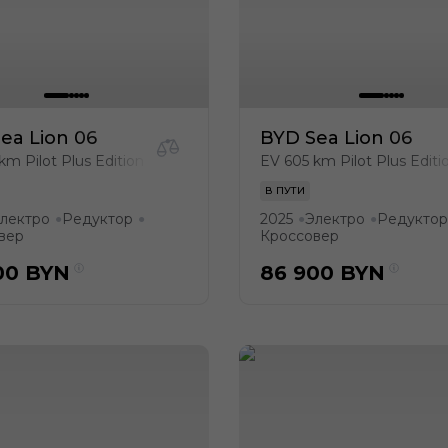
ea Lion 06
BYD Sea Lion 06
km Pilot Plus Edition
EV 605 km Pilot Plus Editi
В ПУТИ
лектро
Редуктор
2025
Электро
Редуктор
●
●
●
●
вер
Кроссовер
00
BYN
86 900
BYN