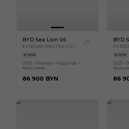
BYD Sea Lion 06
BYD S
EV 605 km Pilot Plus Edition
EV 605 
В ПУТИ
В ПУТИ
2025
Электро
Редуктор
2025
Э
●
●
●
●
Кроссовер
Кроссо
86 900
BYN
86 9