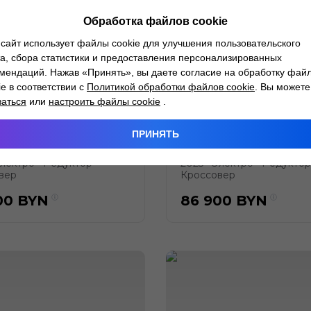
Обработка файлов cookie
сайт использует файлы cookie для улучшения пользовательского
а, сбора статистики и предоставления персонализированных
мендаций. Нажав «Принять», вы даете согласие на обработку фай
ie в соответствии с
Политикой обработки файлов cookie
. Вы можете
заться
или
настроить файлы cookie
.
ea Lion 06
BYD Sea Lion 06
km Pilot Plus Edition
EV 605 km Pilot Plus Editi
ПРИНЯТЬ
В ПУТИ
лектро
Редуктор
2025
Электро
Редуктор
●
●
●
●
вер
Кроссовер
00
BYN
86 900
BYN