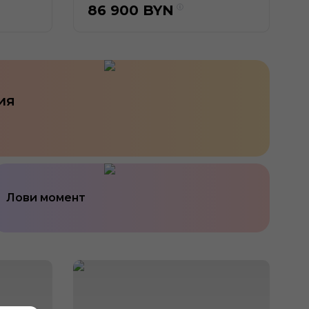
86 900
BYN
ия
Лови момент