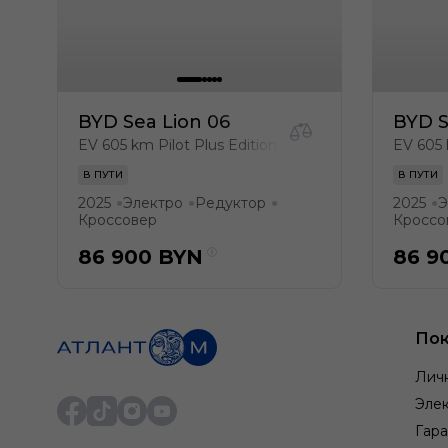
BYD Sea Lion 06
BYD S
EV 605 km Pilot Plus Edition
EV 605 
В ПУТИ
В ПУТИ
2025
Электро
Редуктор
2025
Э
●
●
●
●
Кроссовер
Кроссо
86 900
BYN
86 9
Пок
Лич
Элек
Гара