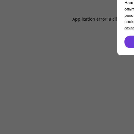
Наш 
опыт
реко
Application error: a
client
-side
cook
отка