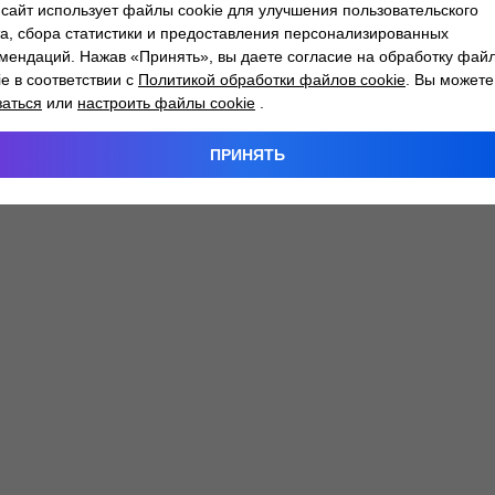
сайт использует файлы cookie для улучшения пользовательского
а, сбора статистики и предоставления персонализированных
мендаций. Нажав «Принять», вы даете согласие на обработку фай
 exception has occurred while loading
atlantm.by
(see the
browser
ie в соответствии с
Политикой обработки файлов cookie
. Вы можете
заться
или
настроить файлы cookie
.
ПРИНЯТЬ