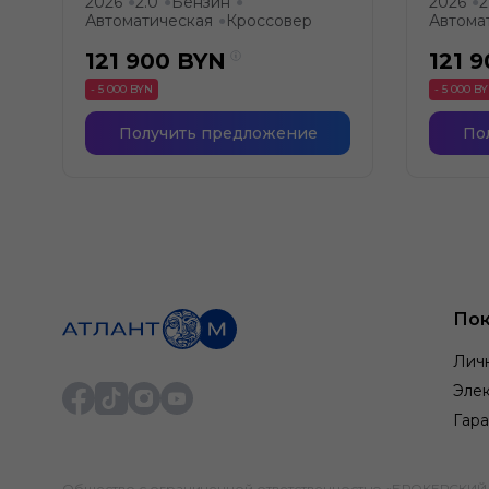
2026
2.0
Бензин
2026
2
●
●
●
●
Автоматическая
Кроссовер
Автома
●
121 900
BYN
121 
- 5 000 BYN
- 5 000 B
Получить предложение
По
Пок
Лич
Элек
Гара
Общество с ограниченной ответственностью «БРОКЕРСКИЙ ДО