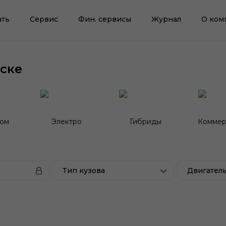
ать
Сервис
Фин. сервисы
Журнал
О ком
ске
гом
Электро
Гибриды
Коммер
Тип кузова
Двигател