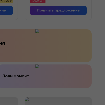
BYN/МЕС
- 5 000 BYN
ние
Получить предложение
ия
Лови момент