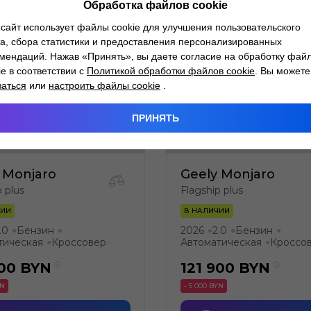
Обработка файлов cookie
сайт использует файлы cookie для улучшения пользовательского
а, сбора статистики и предоставления персонализированных
мендаций. Нажав «Принять», вы даете согласие на обработку фай
ie в соответствии с
Политикой обработки файлов cookie
. Вы можете
заться
или
настроить файлы cookie
.
ПРИНЯТЬ
 Monjaro
Geely Monjaro
p plus
Flagship plus
ЧИИ
В НАЛИЧИИ
.0
Бензин
2026
2.0
Бензин
●
●
●
●
●
тическая
Кроссовер
Автоматическая
Кроссо
●
●
900
BYN
121 900
BYN
YN
- 5 000 BYN