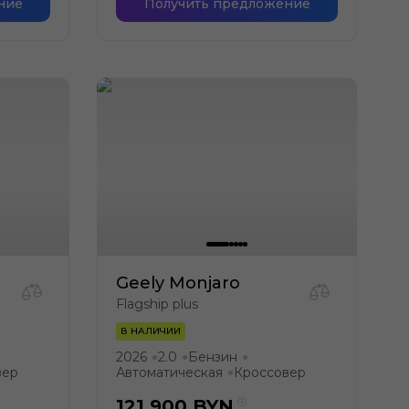
ние
Получить предложение
Geely Monjaro
Flagship plus
В НАЛИЧИИ
2026
2.0
Бензин
●
●
●
вер
Автоматическая
Кроссовер
●
121 900
BYN