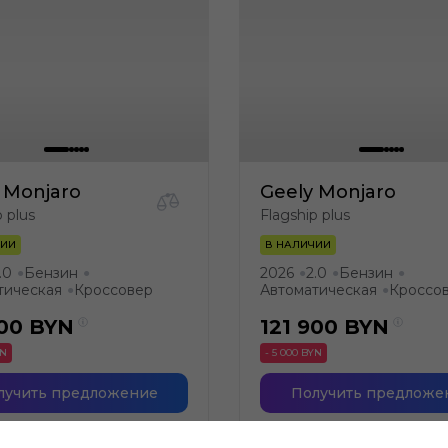
 Monjaro
Geely Monjaro
p plus
Flagship plus
ЧИИ
В НАЛИЧИИ
.0
Бензин
2026
2.0
Бензин
●
●
●
●
●
тическая
Кроссовер
Автоматическая
Кроссо
●
●
900
BYN
121 900
BYN
YN
- 5 000 BYN
лучить предложение
Получить предложе