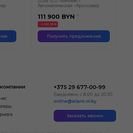
2026
2.0
Бензин
●
●
●
вер
Автоматическая
Кроссовер
●
111 900
BYN
- 4 000 BYN
ние
Получить предложение
 компании
+375 29 677-00-99
Ежедневно с 8:00 до 20:30
нас
online@atlant-m.by
илеры
рьера
Заказать звонок
; место нахождения: Республика Беларусь, 220019, г.