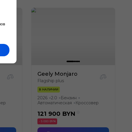
лов
Geely Monjaro
Flagship plus
В НАЛИЧИИ
2026
2.0
Бензин
●
●
●
вер
Автоматическая
Кроссовер
●
121 900
BYN
- 5 000 BYN