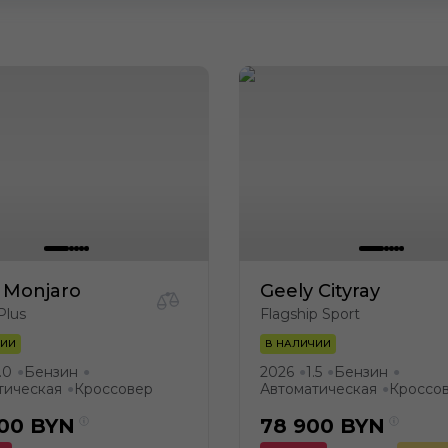
 Monjaro
Geely Cityray
Plus
Flagship Sport
ЧИИ
В НАЛИЧИИ
.0
Бензин
2026
1.5
Бензин
●
●
●
●
●
тическая
Кроссовер
Автоматическая
Кроссо
●
●
900
BYN
78 900
BYN