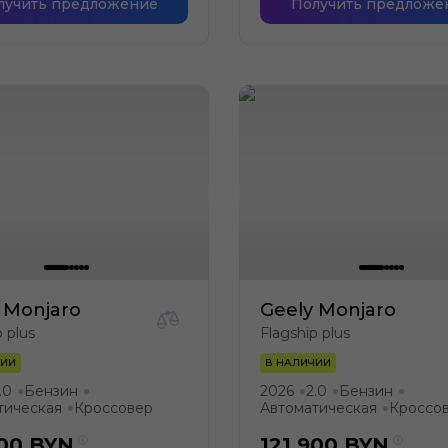
лучить предложение
Получить предложе
 Monjaro
Geely Monjaro
p plus
Flagship plus
ЧИИ
В НАЛИЧИИ
.0
Бензин
2026
2.0
Бензин
●
●
●
●
●
тическая
Кроссовер
Автоматическая
Кроссо
●
●
900
BYN
121 900
BYN