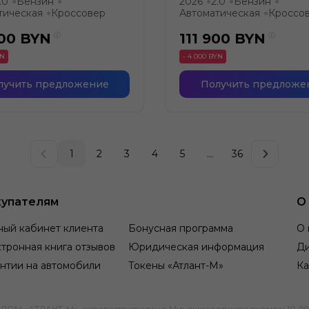
.0
Бензин
2026
2.0
Бензин
●
●
●
●
●
тическая
Кроссовер
Автоматическая
Кроссо
●
●
900
BYN
111 900
BYN
YN
- 4 000 BYN
лучить предложение
Получить предложе
1
2
3
4
5
...
36
упателям
О
ный кабинет клиента
Бонусная программа
О 
тронная книга отзывов
Юридическая информация
Д
нтии на автомобили
Токены «Атлант-М»
Ка
М «АТЛАНТ-М», зарегистрировано Минским горисполкомом 10.09.1991