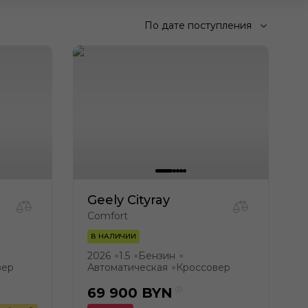
По дате поступления
Geely Cityray
Comfort
В НАЛИЧИИ
2026
1.5
Бензин
●
●
●
вер
Автоматическая
Кроссовер
●
69 900
BYN