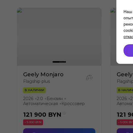
Наш 
опыт
реко
cook
отка
Geely Monjaro
Geely
Flagship plus
Flagshi
В НАЛИЧИИ
В НАЛИ
2026
2.0
Бензин
2026
2
●
●
●
●
Автоматическая
Кроссовер
Автома
●
121 900
BYN
121 
- 5 000 BYN
- 5 000 B