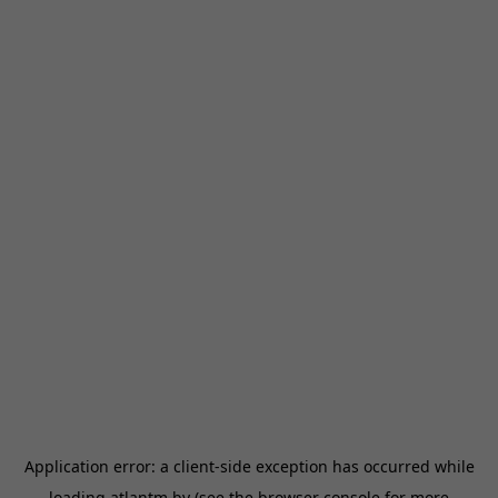
Application error: a
client
-side exception has occurred while
loading
atlantm.by
(see the
browser console
for more