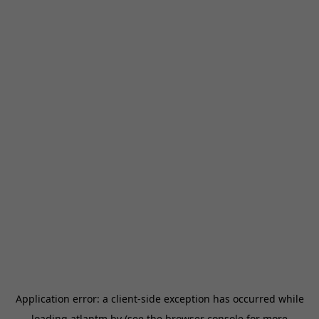
Application error: a
client
-side exception has occurred while
loading
atlantm.by
(see the
browser console
for more