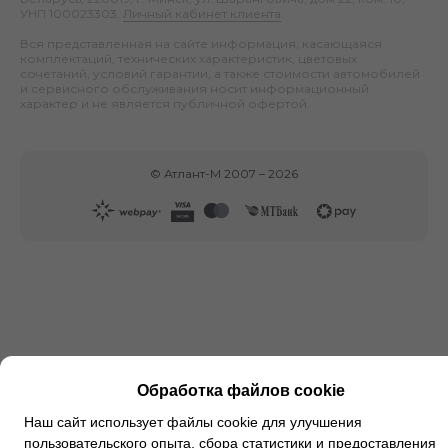
УНП 100023303.
Личный кабинет клиента
.
Вся представленная на сайте информация, касающаяся
комплектаций, технических характеристик, цветовых
сочетаний, условий гарантии, а также стоимости автомобилей
и сервисного обслуживания носит информационный
характер и не является публичной офертой.
©
Атлант-М
2007 –
2026
Обработка файлов cookie
Наш сайт использует файлы cookie для улучшения
пользовательского опыта, сбора статистики и предоставления