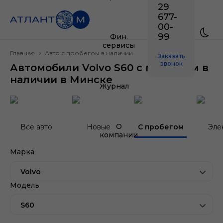
29
677-
00-
99
Фин.
сервисы
Главная
Авто с пробегом в наличии
Заказать
звонок
Автомобили Volvo S60 с пробегом в
наличии в Минске
Журнал
О
Все авто
Новые
С пробегом
Эле
компании
Марка
Volvo
Модель
S60