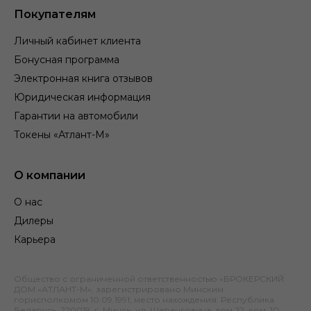
Покупателям
Личный кабинет клиента
Бонусная программа
Электронная книга отзывов
Юридическая информация
Гарантии на автомобили
Токены «Атлант-М»
О компании
О нас
Дилеры
Карьера
Общество с ограниченной ответственностью «БРОКЕРСКИЙ
ДОМ «АТЛАНТ-М», зарегистрировано Минским
горисполкомом 10.09.1991; место нахождения: Республика
Беларусь, 220019, г. Минск, ул. Шаранговича, дом 22, ком. 10;