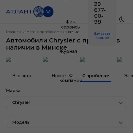
29
677-
00-
99
Фин.
сервисы
Главная
Авто с пробегом в наличии
Заказать
звонок
Автомобили Chrysler с пробегом в
наличии в Минске
Журнал
О
Все авто
Новые
С пробегом
Эле
компании
Марка
Chrysler
Модель