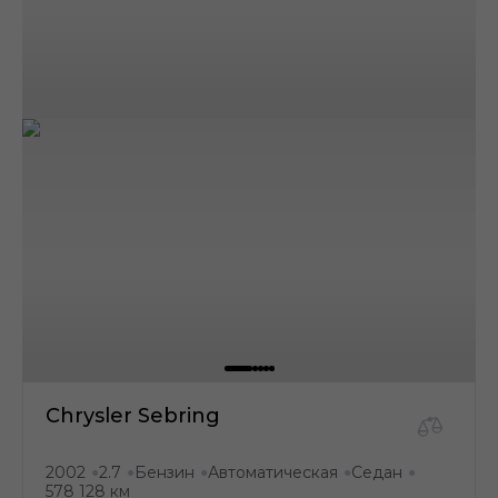
Chrysler Sebring
2002
2.7
Бензин
Автоматическая
Седан
●
●
●
●
●
578 128 км