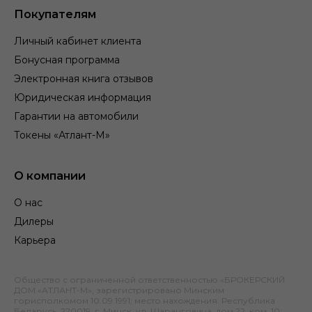
Покупателям
Личный кабинет клиента
Бонусная программа
Электронная книга отзывов
Юридическая информация
Гарантии на автомобили
Токены «Атлант-М»
О компании
О нас
Дилеры
Карьера
Общество с ограниченной ответственностью «БРОКЕРСКИЙ
ДОМ «АТЛАНТ-М», зарегистрировано Минским
горисполкомом 10.09.1991; место нахождения: Республика
Беларусь, 220019, г. Минск, ул. Шаранговича, дом 22, ком. 10;