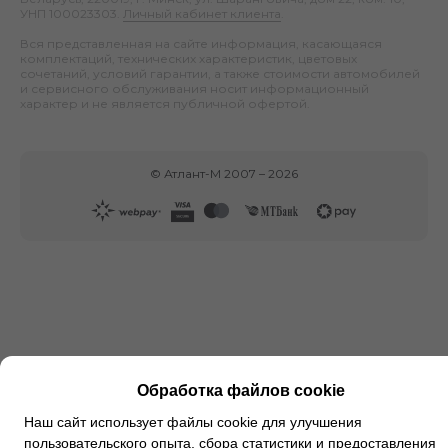
УНП 100023303.
Личный кабинет клиента
.
Вся представленная на сайте информация, касающаяся
комплектаций, технических характеристик, цветовых
сочетаний, условий гарантии, а также стоимости автомобилей
и сервисного обслуживания носит информационный
характер и не является публичной офертой.
©
Атлант-М
2007 –
2026
Обработка файлов cookie
Наш сайт использует файлы cookie для улучшения
пользовательского опыта, сбора статистики и предоставления