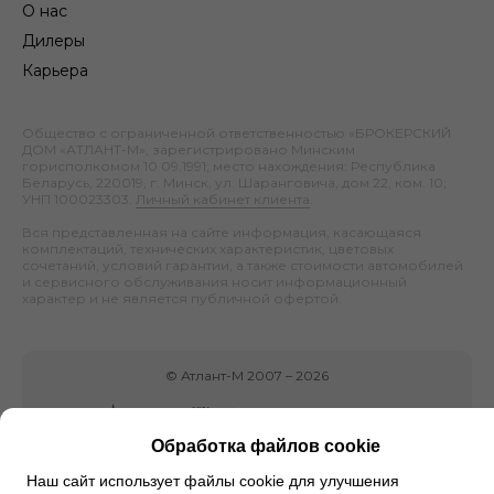
О нас
Дилеры
Карьера
Общество с ограниченной ответственностью «БРОКЕРСКИЙ
ДОМ «АТЛАНТ-М», зарегистрировано Минским
горисполкомом 10.09.1991; место нахождения: Республика
Беларусь, 220019, г. Минск, ул. Шаранговича, дом 22, ком. 10;
УНП 100023303.
Личный кабинет клиента
.
Вся представленная на сайте информация, касающаяся
комплектаций, технических характеристик, цветовых
сочетаний, условий гарантии, а также стоимости автомобилей
и сервисного обслуживания носит информационный
характер и не является публичной офертой.
©
Атлант-М
2007 –
2026
Обработка файлов cookie
Наш сайт использует файлы cookie для улучшения