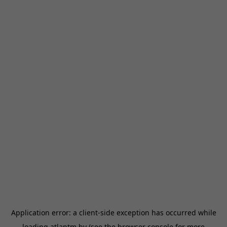
Application error: a
client
-side exception has occurred while
loading
atlantm.by
(see the
browser console
for more