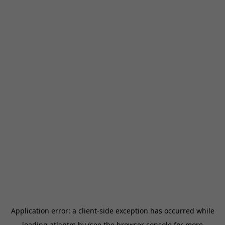
Application error: a
client
-side exception has occurred while
loading
atlantm.by
(see the
browser console
for more