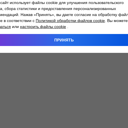
сайт использует файлы cookie для улучшения пользовательского
а, сбора статистики и предоставления персонализированных
мендаций. Нажав «Принять», вы даете согласие на обработку фай
 exception has occurred while loading
atlantm.by
(see the
browser
ie в соответствии с
Политикой обработки файлов cookie
. Вы можете
заться
или
настроить файлы cookie
.
ПРИНЯТЬ