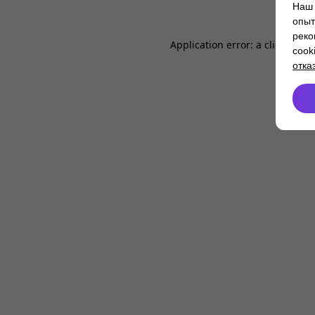
Наш 
опыт
реко
Application error: a
client
-side
cook
отка